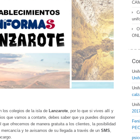
CAM
C
unif
O
ONL
Co
Uni
Unif
Uni
calz
Uni
los colegios de la isla de
Lanzarote
, por lo que si vives allí y
2017
legios que vamos a contarte, debes saber que ya puedes disponer
Feni
el que ofrecemos de manera gratuita a los clientes, la posibilidad
PEC
a mercancía y te avisamos de su llegada a través de un
SMS
,
ncargo.
psic