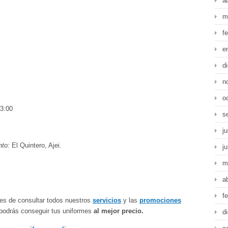
a
m
f
e
d
n
o
13:00
s
ju
nto:
El Quintero, Ajei.
j
m
a
f
jes de consultar todos nuestros
servicios
y las
promociones
podrás conseguir tus uniformes
al mejor precio.
d