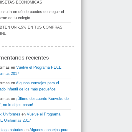
ISETAS ECONÓMICAS
onsulta en dónde puedes conseguir el
orme de tu colegio
BTEN UN -15% EN TUS COMPRAS
INE
mentarios recientes
formas
en
Vuelve el Programa PECE
ormas 2017
formas
en
Algunos consejos para el
ado infantil de los más pequeños
formas
en
¡Último descuento Konvoko de
, no lo dejes pasar!
x Uniformes
en
Vuelve el Programa
E Uniformas 2017
ologa asturias
en
Algunos consejos para