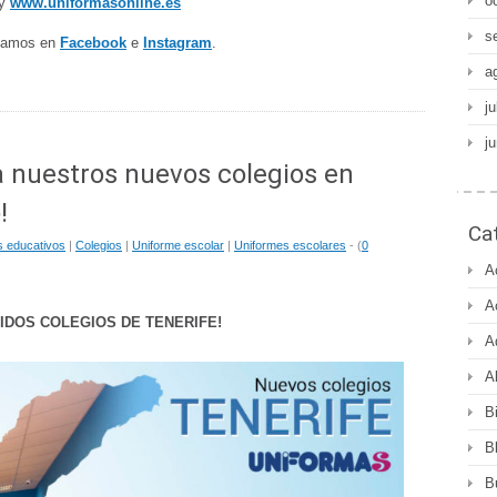
o
y
www.uniformasonline.es
s
stamos en
Facebook
e
Instagram
.
a
ju
j
a nuestros nuevos colegios en
!
Ca
s educativos
|
Colegios
|
Uniforme escolar
|
Uniformes escolares
- (
0
A
A
IDOS COLEGIOS DE TENERIFE!
A
A
B
B
B