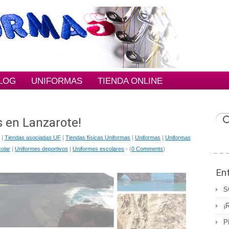
BLOG
UNIFORMAS
TIENDA ONLINE
s en Lanzarote!
|
Tiendas asociadas UF
|
Tiendas físicas Uniformas
|
Uniformas
|
Uniformas
olar
|
Uniformes deportivos
|
Uniformes escolares
- (
0 Comments
)
En
S
¡
P