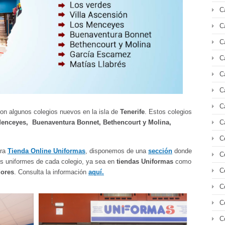
C
C
C
C
C
C
C
n algunos colegios nuevos en la isla de
Tenerife
. Estos colegios
C
Menceyes,
Buenaventura Bonnet, Bethencourt y Molina,
C
tra
Tienda Online Uniformas
, disponemos de una
sección
donde
C
s uniformes de cada colegio, ya sea en
tiendas Uniformas
como
C
dores
. Consulta la información
aquí.
C
C
C