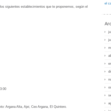
el c
los siguientes establecimientos que te proponemos, según el
Ar
ju
j
m
a
e
d
n
o
13:00
s
a
nto:
Argana Alta, Ajei, Ceo Argana, El Quintero.