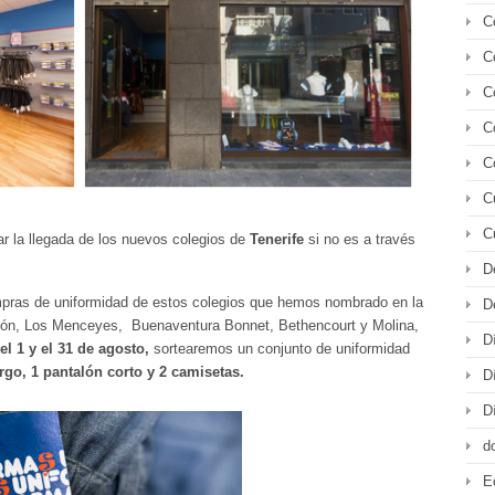
C
C
C
C
C
C
C
 la llegada de los nuevos colegios de
Tenerife
si no es a través
D
mpras de uniformidad de estos colegios que hemos nombrado en la
D
ión, Los Menceyes,
Buenaventura Bonnet, Bethencourt y Molina,
D
 el 1 y el 31 de agosto,
sortearemos un conjunto de uniformidad
argo, 1 pantalón corto y 2 camisetas.
D
D
d
E