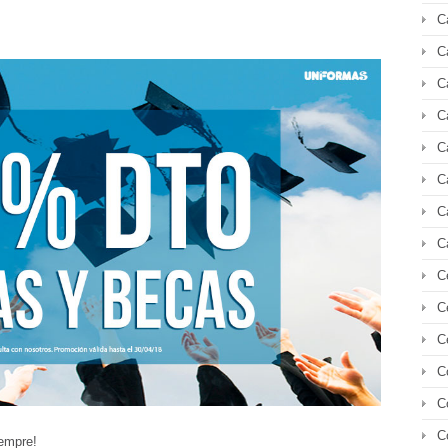
C
C
C
C
C
C
C
C
C
C
C
C
C
C
empre!