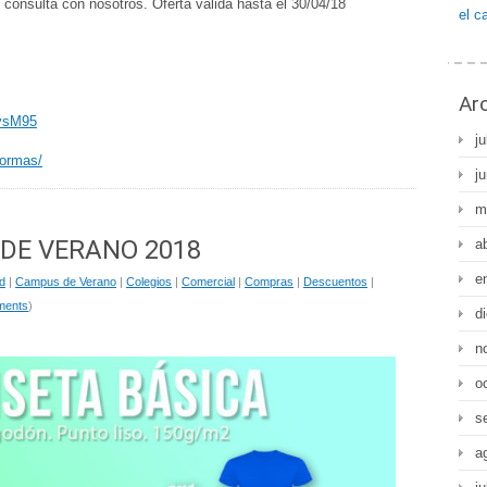
onsulta con nosotros. Oferta válida hasta el 30/04/18
el c
Ar
bvsM95
ju
formas/
j
m
DE VERANO 2018
a
e
d
|
Campus de Verano
|
Colegios
|
Comercial
|
Compras
|
Descuentos
|
ments
)
d
n
o
s
a