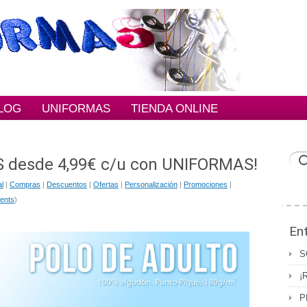
BLOG
UNIFORMAS
TIENDA ONLINE
OS desde 4,99€ c/u con UNIFORMAS!
l
|
Compras
|
Descuentos
|
Ofertas
|
Personalización
|
Promociones
|
ents
)
En
S
¡
P