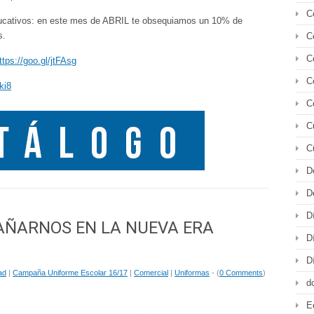
C
ducativos: en este mes de ABRIL te obsequiamos un 10% de
s.
C
C
ttps://goo.gl/jtFAsg
C
ki8
C
C
C
D
D
D
AÑARNOS EN LA NUEVA ERA
D
D
ad
|
Campaña Uniforme Escolar 16/17
|
Comercial
|
Uniformas
- (
0 Comments
)
d
E