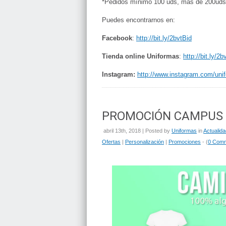
*Pedidos mínimo 100 uds, más de 200uds c
Puedes encontrarnos en:
Facebook
:
http://bit.ly/2bvtBid
Tienda online Uniformas
:
http://bit.ly/2
Instagram:
http://www.instagram.com/uni
PROMOCIÓN CAMPUS 
abril 13th, 2018 | Posted by
Uniformas
in
Actualida
Ofertas
|
Personalización
|
Promociones
- (
0 Com