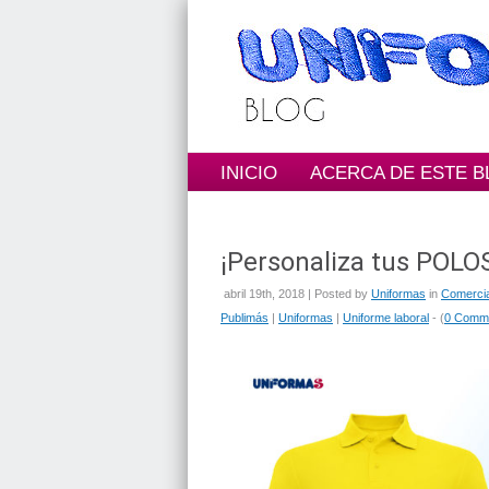
INICIO
ACERCA DE ESTE 
¡Personaliza tus POL
abril 19th, 2018 | Posted by
Uniformas
in
Comercia
Publimás
|
Uniformas
|
Uniforme laboral
- (
0 Comm