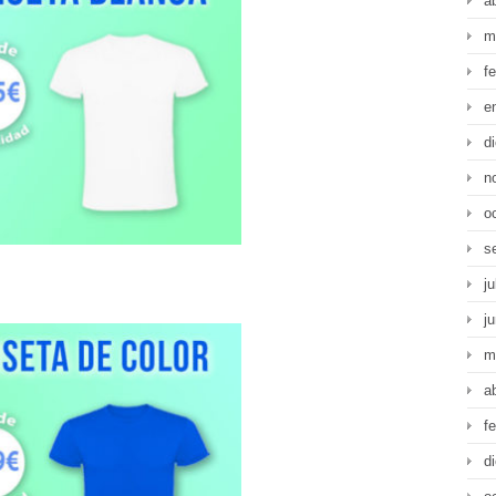
a
m
f
e
d
n
o
s
ju
j
m
a
f
d