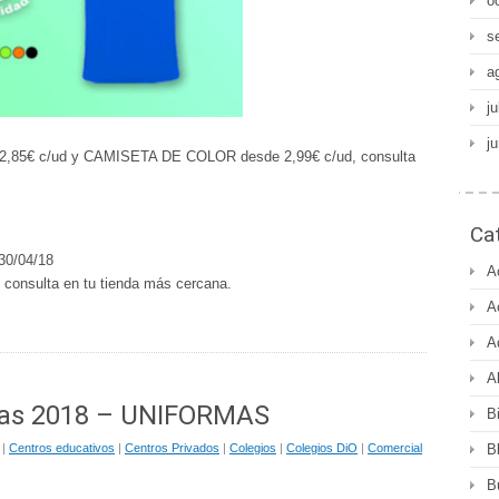
o
s
a
ju
j
,85€ c/ud y CAMISETA DE COLOR desde 2,99€ c/ud, consulta
Ca
0/04/18
A
consulta en tu tienda más cercana.
A
A
A
cas 2018 – UNIFORMAS
B
|
Centros educativos
|
Centros Privados
|
Colegios
|
Colegios DiO
|
Comercial
B
B