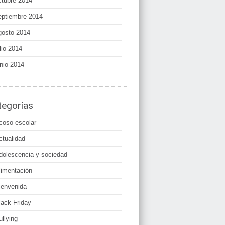
ctubre 2014
eptiembre 2014
gosto 2014
lio 2014
unio 2014
tegorías
coso escolar
ctualidad
dolescencia y sociedad
limentación
ienvenida
lack Friday
ullying