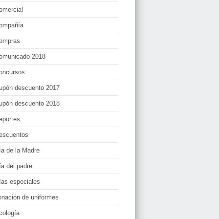
omercial
ompañía
ompras
omunicado 2018
oncursos
upón descuento 2017
upón descuento 2018
eportes
escuentos
ía de la Madre
ía del padre
ías especiales
onación de uniformes
cología