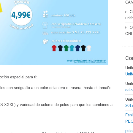
CAM
C
unif
O
ONL
Co
Uni
Unif
ión especial para ti:
Uni
los con serigrafía a un color delantera o trasera, hasta el tamaño
calz
Uni
 (S-XXXL) y variedad de colores de polos para que los combines a
2017
Feni
PEC
psic