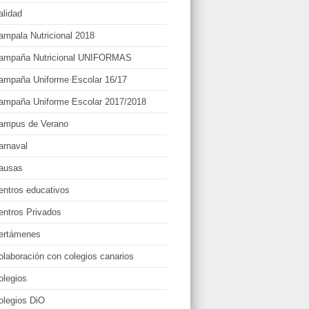
alidad
ampala Nutricional 2018
ampaña Nutricional UNIFORMAS
ampaña Uniforme Escolar 16/17
ampaña Uniforme Escolar 2017/2018
ampus de Verano
arnaval
ausas
entros educativos
entros Privados
ertámenes
olaboración con colegios canarios
olegios
olegios DiO