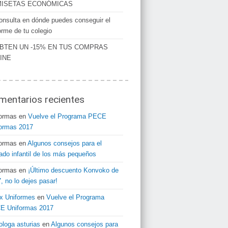
ISETAS ECONÓMICAS
onsulta en dónde puedes conseguir el
orme de tu colegio
BTEN UN -15% EN TUS COMPRAS
INE
mentarios recientes
formas
en
Vuelve el Programa PECE
ormas 2017
formas
en
Algunos consejos para el
ado infantil de los más pequeños
formas
en
¡Último descuento Konvoko de
, no lo dejes pasar!
x Uniformes
en
Vuelve el Programa
E Uniformas 2017
ologa asturias
en
Algunos consejos para