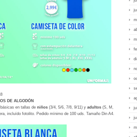
ju
j
m
a
m
f
d
n
o
s
8
a
TOS DE ALGODÓN
 básicas en tallas de
niños
(3/4, 5/6, 7/8, 9/11) y
adultos
(S, M,
ju
ra, incluído fotolito. Pedido mínimo de 100 uds. Tamaño Din A4.
j
m